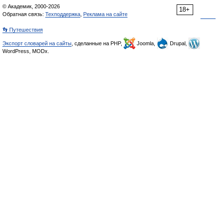
© Академик, 2000-2026
18+
Обратная связь:
Техподдержка
,
Реклама на сайте
👣 Путешествия
Экспорт словарей на сайты
, сделанные на PHP,
Joomla,
Drupal,
WordPress, MODx.