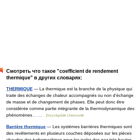
Смотреть что такое "coefficient de rendement
thermique" в других словарях:
THERMIQUE
— La thermique est la branche de la physique qui
traite des échanges de chaleur accompagnés ou non d’échange
de masse et de changement de phases. Elle peut donc être
considérée comme partie intégrante de la thermodynamique des
phénomènes… …
Encyclopédie Universelle
Barrière thermique
— Les systèmes barrières thermiques sont
des revêtements en plusieurs couches déposées sur les pièces
chaudes des turbomachines pour les isoler des gaz très hautes